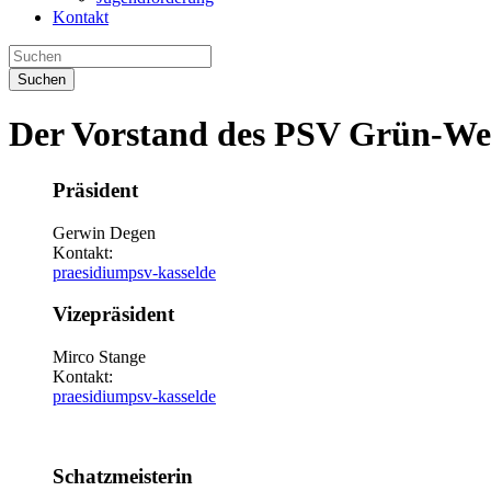
Kontakt
Suchen
Der Vorstand des PSV Grün-We
Präsident
Gerwin Degen
Kontakt:
praesidium
psv-kassel
de
Vizepräsident
Mirco Stange
Kontakt:
praesidium
psv-kassel
de
Schatzmeisterin