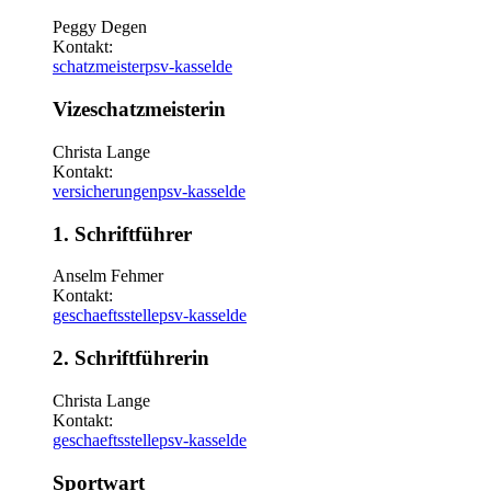
Peggy Degen
Kontakt:
schatzmeister
psv-kassel
de
Vizeschatzmeisterin
Christa Lange
Kontakt:
versicherungen
psv-kassel
de
1. Schriftführer
Anselm Fehmer
Kontakt:
geschaeftsstelle
psv-kassel
de
2. Schriftführerin
Christa Lange
Kontakt:
geschaeftsstelle
psv-kassel
de
Sportwart