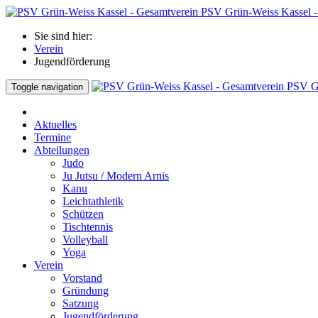
PSV Grün-Weiss Kassel -
Sie sind hier:
Verein
Jugendförderung
PSV Gr
Toggle navigation
Aktuelles
Termine
Abteilungen
Judo
Ju Jutsu / Modern Arnis
Kanu
Leichtathletik
Schützen
Tischtennis
Volleyball
Yoga
Verein
Vorstand
Gründung
Satzung
Jugendförderung