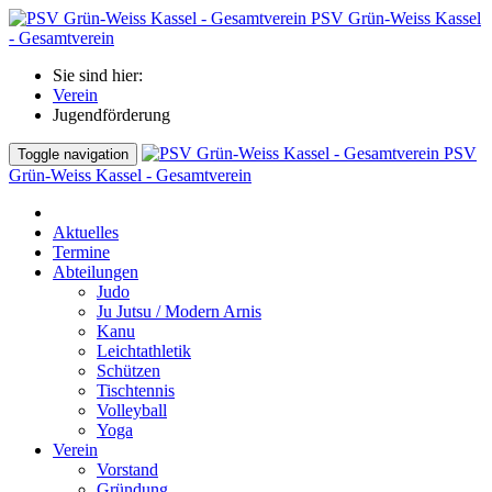
PSV Grün-Weiss Kassel
- Gesamtverein
Sie sind hier:
Verein
Jugendförderung
PSV
Toggle navigation
Grün-Weiss Kassel - Gesamtverein
Aktuelles
Termine
Abteilungen
Judo
Ju Jutsu / Modern Arnis
Kanu
Leichtathletik
Schützen
Tischtennis
Volleyball
Yoga
Verein
Vorstand
Gründung