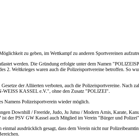
glichkeit zu geben, im Wettkampf zu anderen Sportvereinen aufzutre
rten entlastet werden. Die Gründung erfolgte unter dem Namen "POL
s 2. Weltkrieges waren auch die Polizeisportvereine betroffen. So wu
Gesetze der Alliierten verboten, auch die Polizeisportvereine. Nach z
ÜN-WEISS KASSEL e.V.", ohne den Zusatz "POLIZEI".
s Namens Polizeisportverein wieder möglich.
gen Downhill / Freeride, Judo, Ju Jutsu / Modern Arnis, Karate, Kanu, 
8.1987 ist der PSV GW Kassel auch Mitglied im Verein "Bürger u
och einmal ausdrücklich gesagt, dass dem Verein nicht nur Polizeibeamt
Bereichen.