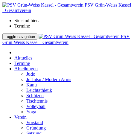
PSV Grün-Weiss Kassel
- Gesamtverein
Sie sind hier:
Termine
PSV
Toggle navigation
Grün-Weiss Kassel - Gesamtverein
Aktuelles
Termine
Abteilungen
Judo
Ju Jutsu / Modern Arnis
Kanu
Leichtathletik
Schützen
Tischtennis
Volleyball
Yoga
Verein
Vorstand
Gründung
Satzung