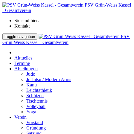
PSV Grün-Weiss Kassel
- Gesamtverein
Sie sind hier:
Kontakt
PSV
Toggle navigation
Grün-Weiss Kassel - Gesamtverein
Aktuelles
Termine
Abteilungen
Judo
Ju Jutsu / Modern Arnis
Kanu
Leichtathletik
Schützen
Tischtennis
Volleyball
Yoga
Verein
Vorstand
Gründung
Satzung