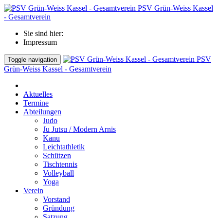
PSV Grün-Weiss Kassel
- Gesamtverein
Sie sind hier:
Impressum
PSV
Toggle navigation
Grün-Weiss Kassel - Gesamtverein
Aktuelles
Termine
Abteilungen
Judo
Ju Jutsu / Modern Arnis
Kanu
Leichtathletik
Schützen
Tischtennis
Volleyball
Yoga
Verein
Vorstand
Gründung
Satzung