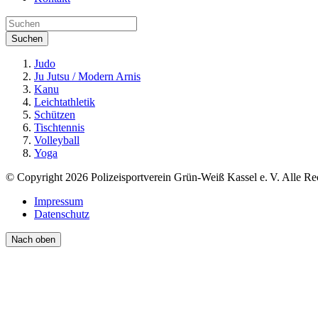
Suchen
Judo
Ju Jutsu / Modern Arnis
Kanu
Leichtathletik
Schützen
Tischtennis
Volleyball
Yoga
© Copyright 2026 Polizeisportverein Grün-Weiß Kassel e. V. Alle Re
Impressum
Datenschutz
Nach oben